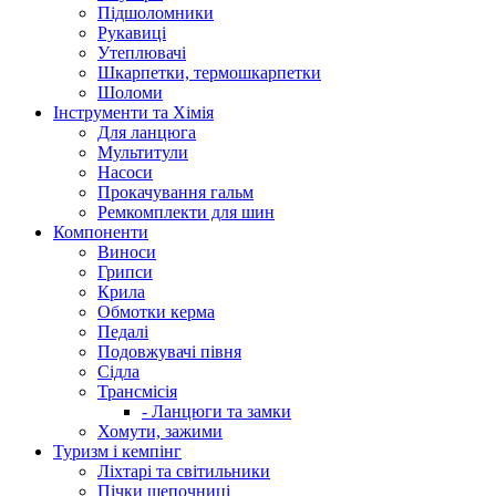
Підшоломники
Рукавиці
Утеплювачі
Шкарпетки, термошкарпетки
Шоломи
Інструменти та Хімія
Для ланцюга
Мультитули
Насоси
Прокачування гальм
Ремкомплекти для шин
Компоненти
Виноси
Грипси
Крила
Обмотки керма
Педалі
Подовжувачі півня
Сідла
Трансмісія
- Ланцюги та замки
Хомути, зажими
Туризм і кемпінг
Ліхтарі та світильники
Пічки щепочниці