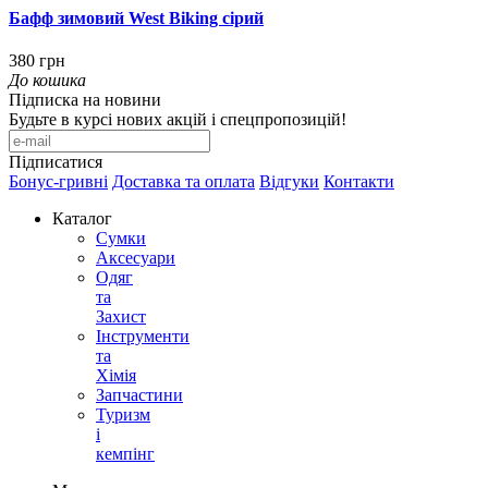
Бафф зимовий West Biking сірий
380 грн
До кошика
Підписка на новини
Будьте в курсі нових акцій і спецпропозицій!
Підписатися
Бонус-гривні
Доставка та оплата
Відгуки
Контакти
Каталог
Сумки
Аксесуари
Одяг
та
Захист
Інструменти
та
Хімія
Запчастини
Туризм
і
кемпінг