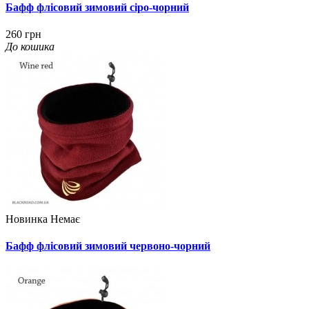
Бафф флісовий зимовий сіро-чорний
260 грн
До кошика
Новинка
Немає
Бафф флісовий зимовий червоно-чорний