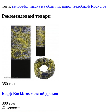
Теги:
велобафф
,
маска на обличчя
,
шарф
,
велобафф Rockbros
Рекомендовані товари
350 грн
Бафф Rockbros жовтий дракон
300 грн
До кошика