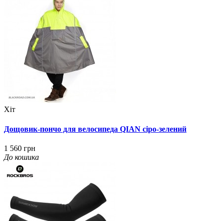
Хіт
Дощовик-пончо для велосипеда QIAN сіро-зелений
1 560 грн
До кошика