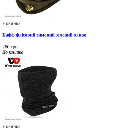
Новинка
Бафф флісовий зимовий зелений олива
260 грн
До кошика
Новинка