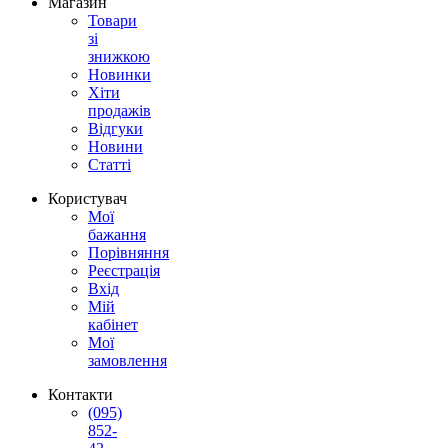
Магазин
Товари
зі
знижкою
Новинки
Хіти
продажів
Відгуки
Новини
Статті
Користувач
Мої
бажання
Порівняння
Реєстрація
Вхід
Мій
кабінет
Мої
замовлення
Контакти
(095)
852-