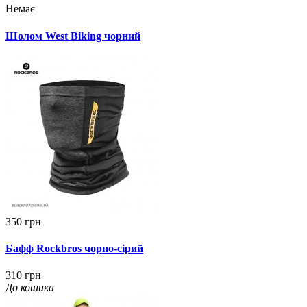
Немає
Шолом West Biking чорний
350 грн
Бафф Rockbros чорно-сірий
310 грн
До кошика