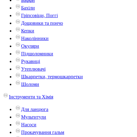
Баффи
Бахіли
Гріпсовіци, Поггі
Дощовики та пончо
Кепки
Наколінники
Окуляри
Підшоломники
Рукавиці
Утеплювачі
Шкарпетки, термошкарпетки
Шоломи
Інструменти та Хімія
Для ланцюга
Мультитули
Насоси
Прокачування гальм