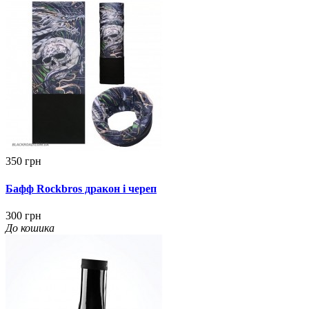
350 грн
Бафф Rockbros дракон і череп
300 грн
До кошика