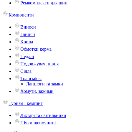
Ремкомплекти для шин
Компоненти
Виноси
Грипси
Крила
Обмотки керма
Педалі
Подовжувачі півня
Сідла
Трансмісія
Ланцюги та замки
Хомути, зажими
Туризм і кемпінг
Ліхтарі та світильники
Пічки щепочниці