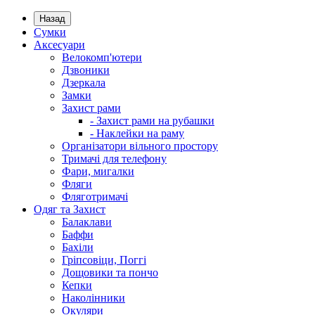
Назад
Сумки
Аксесуари
Велокомп'ютери
Дзвоники
Дзеркала
Замки
Захист рами
- Захист рами на рубашки
- Наклейки на раму
Організатори вільного простору
Тримачі для телефону
Фари, мигалки
Фляги
Фляготримачі
Одяг та Захист
Балаклави
Баффи
Бахіли
Гріпсовіци, Поггі
Дощовики та пончо
Кепки
Наколінники
Окуляри