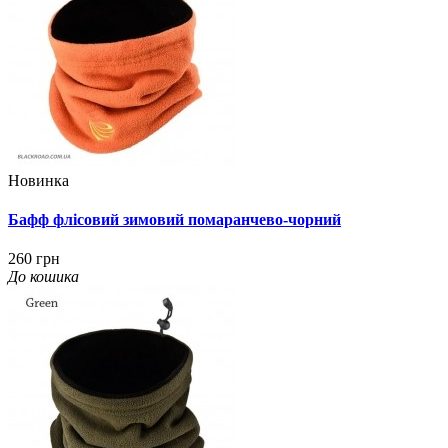
Новинка
Бафф флісовий зимовий помаранчево-чорний
260 грн
До кошика