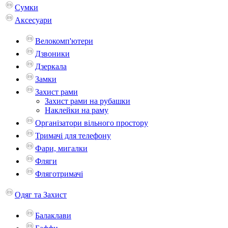
Сумки
Аксесуари
Велокомп'ютери
Дзвоники
Дзеркала
Замки
Захист рами
Захист рами на рубашки
Наклейки на раму
Організатори вільного простору
Тримачі для телефону
Фари, мигалки
Фляги
Фляготримачі
Одяг та Захист
Балаклави