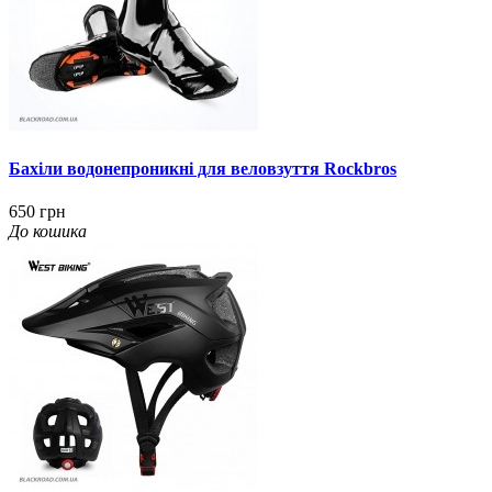
Бахіли водонепроникні для веловзуття Rockbros
650 грн
До кошика