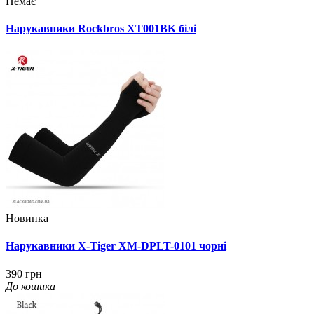
Немає
Нарукавники Rockbros XT001BK білі
Новинка
Нарукавники X-Tiger XM-DPLT-0101 чорні
390 грн
До кошика