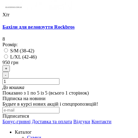
Хіт
Бахіли для веловзуття Rockbros
8
Розмір:
S/M (38-42)
L/XL (42-46)
950 грн
+
-
До кошика
Показано з 1 по 5 із 5 (всього 1 сторінок)
Підписка на новини
Будьте в курсі нових акцій і спецпропозицій!
Підписатися
Бонус-гривні
Доставка та оплата
Відгуки
Контакти
Каталог
Сумки