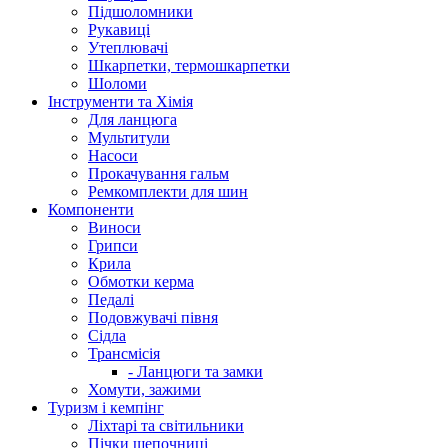
Підшоломники
Рукавиці
Утеплювачі
Шкарпетки, термошкарпетки
Шоломи
Інструменти та Хімія
Для ланцюга
Мультитули
Насоси
Прокачування гальм
Ремкомплекти для шин
Компоненти
Виноси
Грипси
Крила
Обмотки керма
Педалі
Подовжувачі півня
Сідла
Трансмісія
- Ланцюги та замки
Хомути, зажими
Туризм і кемпінг
Ліхтарі та світильники
Пічки щепочниці