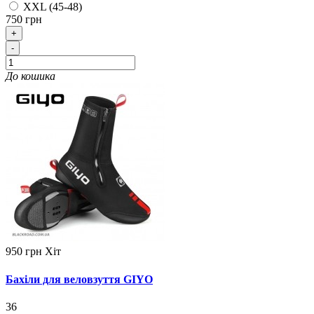
XXL (45-48)
750 грн
+
-
До кошика
950 грн
Хіт
Бахіли для веловзуття GIYO
36