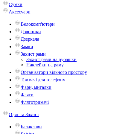
Сумки
Аксесуари
Велокомп'ютери
Дзвоники
Дзеркала
Замки
Захист рами
Захист рами на рубашки
Наклейки на раму
Організатори вільного простору
Тримачі для телефону
Фари, мигалки
Фляги
Фляготримачі
Одяг та Захист
Балаклави