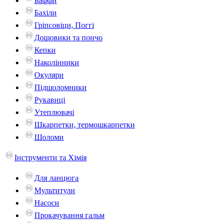
Баффи
Бахіли
Гріпсовіци, Поггі
Дощовики та пончо
Кепки
Наколінники
Окуляри
Підшоломники
Рукавиці
Утеплювачі
Шкарпетки, термошкарпетки
Шоломи
Інструменти та Хімія
Для ланцюга
Мультитули
Насоси
Прокачування гальм