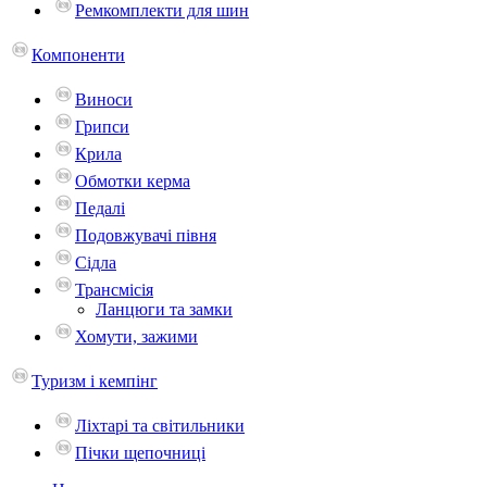
Ремкомплекти для шин
Компоненти
Виноси
Грипси
Крила
Обмотки керма
Педалі
Подовжувачі півня
Сідла
Трансмісія
Ланцюги та замки
Хомути, зажими
Туризм і кемпінг
Ліхтарі та світильники
Пічки щепочниці