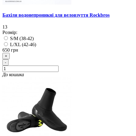
Бахіли водонепроникні для веловзуття Rockbros
13
Розмір:
S/M (38-42)
L/XL (42-46)
650 грн
+
-
До кошика