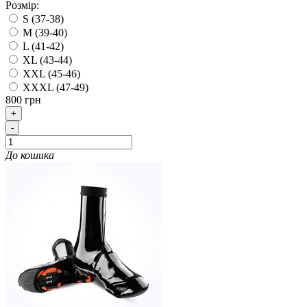
Розмір:
S (37-38)
M (39-40)
L (41-42)
XL (43-44)
XXL (45-46)
XXXL (47-49)
800 грн
+
-
До кошика