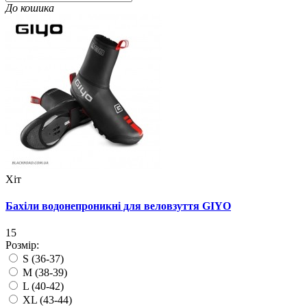
До кошика
Хіт
Бахіли водонепроникні для веловзуття GIYO
15
Розмір:
S (36-37)
M (38-39)
L (40-42)
XL (43-44)