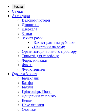
Назад
Сумки
Аксесуари
Велокомп'ютери
Дзвоники
Дзеркала
Замки
Захист рами
- Захист рами на рубашки
- Наклейки на раму
Організатори вільного простору
Тримачі для телефону
Фари, мигалки
Фляги
Фляготримачі
Одяг та Захист
Балаклави
Баффи
Бахіли
Гріпсовіци, Поггі
Дощовики та пончо
Кепки
Наколінники
Окуляри