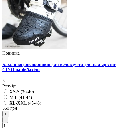
Новинка
Бахіли водонепроникні для веловзуття для пальців ніг
GIYO напівбахіли
3
Розмір:
XS-S (36-40)
M-L (41-44)
XL-XXL (45-48)
560 грн
+
-