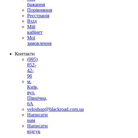
бажання
Порівняння
Реєстрація
Вхід
Мій
кабінет
Мої
замовлення
Контакти
(095)
852-
42-
96
м.
Київ,
вул.
Північна,
6А
veloshop@blackroad.com.ua
Написати
нам
Написати
відгук