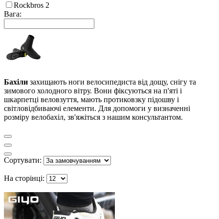
Rockbros
2
Вага:
Бахіли
захищають ноги велосипедиста від дощу, снігу та
зимового холодного вітру. Вони фіксуються на п'яті і
шкарпетці веловзуття, мають протиковзку підошву і
світловідбиваючі елементи. Для допомоги у визначенні
розміру велобахіл, зв'яжіться з нашим консультантом.
Сортувати:
На сторінці: