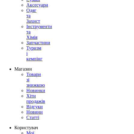
Аксесуари
Одяг
та
Захист
Інструменти
та
Хімія
Запчастини
Туризм
і
кемпінг
Магазин
Товари
зі
знижкою
Новинки
Хіти
продажів
Відгуки
Новини
Статті
Користувач
Мої