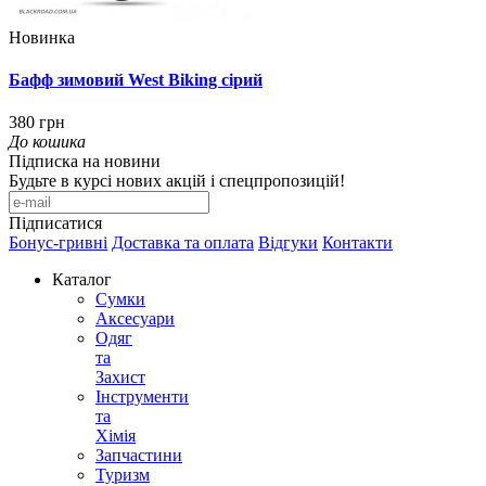
Новинка
Бафф зимовий West Biking сірий
380 грн
До кошика
Підписка на новини
Будьте в курсі нових акцій і спецпропозицій!
Підписатися
Бонус-гривні
Доставка та оплата
Відгуки
Контакти
Каталог
Сумки
Аксесуари
Одяг
та
Захист
Інструменти
та
Хімія
Запчастини
Туризм