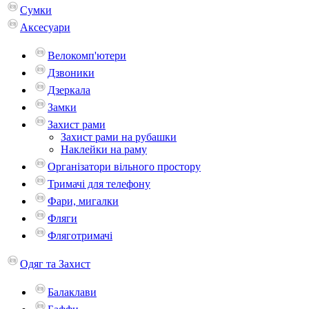
Сумки
Аксесуари
Велокомп'ютери
Дзвоники
Дзеркала
Замки
Захист рами
Захист рами на рубашки
Наклейки на раму
Організатори вільного простору
Тримачі для телефону
Фари, мигалки
Фляги
Фляготримачі
Одяг та Захист
Балаклави