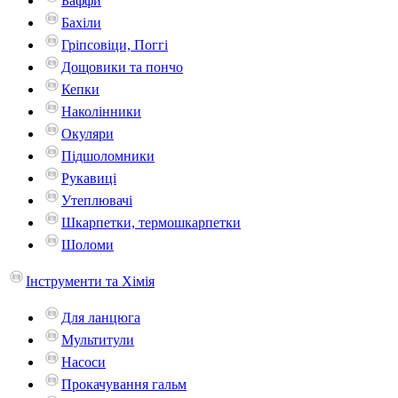
Баффи
Бахіли
Гріпсовіци, Поггі
Дощовики та пончо
Кепки
Наколінники
Окуляри
Підшоломники
Рукавиці
Утеплювачі
Шкарпетки, термошкарпетки
Шоломи
Інструменти та Хімія
Для ланцюга
Мультитули
Насоси
Прокачування гальм