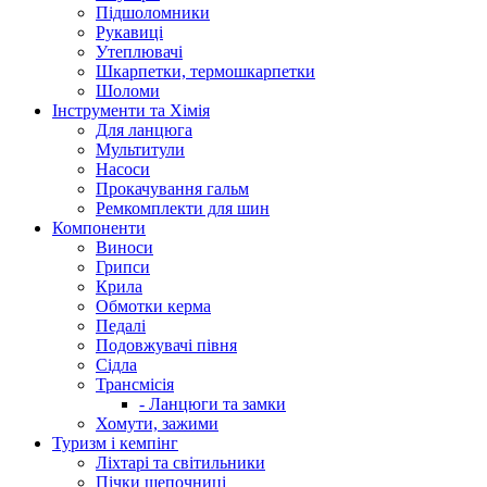
Підшоломники
Рукавиці
Утеплювачі
Шкарпетки, термошкарпетки
Шоломи
Інструменти та Хімія
Для ланцюга
Мультитули
Насоси
Прокачування гальм
Ремкомплекти для шин
Компоненти
Виноси
Грипси
Крила
Обмотки керма
Педалі
Подовжувачі півня
Сідла
Трансмісія
- Ланцюги та замки
Хомути, зажими
Туризм і кемпінг
Ліхтарі та світильники
Пічки щепочниці