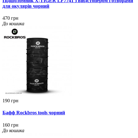
Підшоломник X-TIGER LF7741 з віндстопером і отворами
для окулярів чорний
470 грн
До кошика
190 грн
Бафф Rockbros tools чорний
160 грн
До кошика