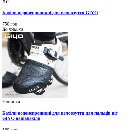
Хіт
Бахіли водонепроникні для веловзуття GIYO
750 грн
До кошика
Новинка
Бахіли водонепроникні для веловзуття для пальців ніг
GIYO напівбахіли
560 грн