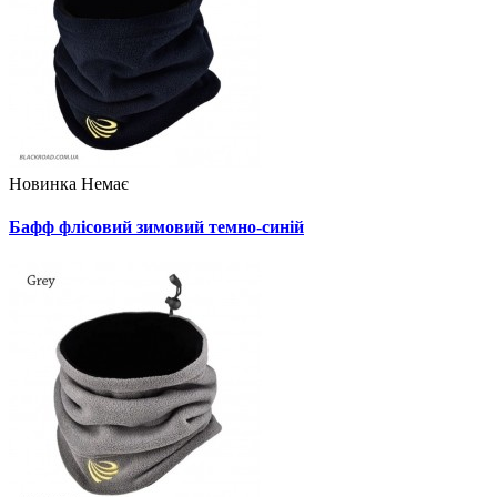
Новинка
Немає
Бафф флісовий зимовий темно-синій