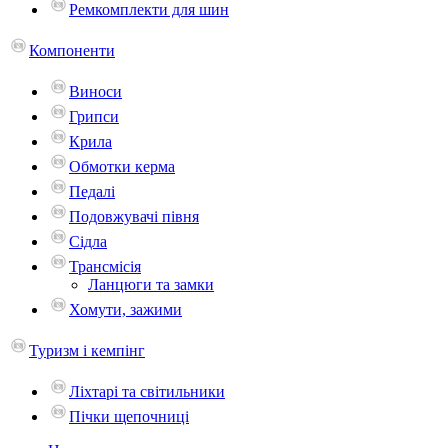
Ремкомплекти для шин
Компоненти
Виноси
Грипси
Крила
Обмотки керма
Педалі
Подовжувачі півня
Сідла
Трансмісія
Ланцюги та замки
Хомути, зажими
Туризм і кемпінг
Ліхтарі та світильники
Пічки щепочниці