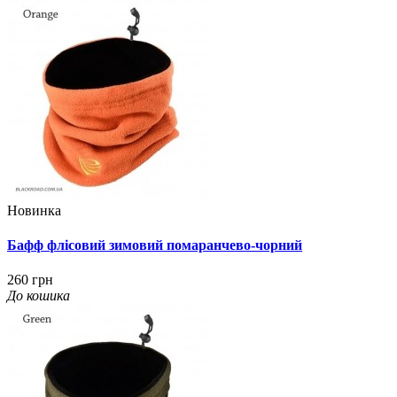
Новинка
Бафф флісовий зимовий помаранчево-чорний
260 грн
До кошика