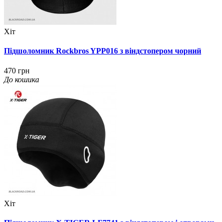
Хіт
Підшоломник Rockbros YPP016 з віндстопером чорний
470 грн
До кошика
Хіт