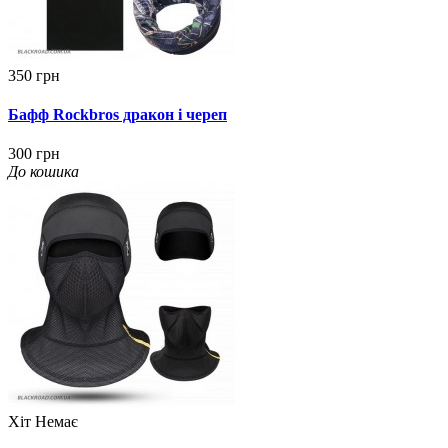
350 грн
Бафф Rockbros дракон і череп
300 грн
До кошика
Хіт
Немає