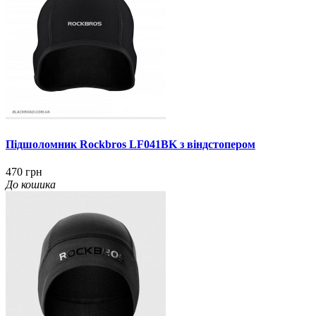
Підшоломник Rockbros LF041BK з віндстопером
470 грн
До кошика