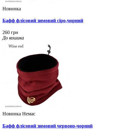
Новинка
Бафф флісовий зимовий сіро-чорний
260 грн
До кошика
Новинка
Немає
Бафф флісовий зимовий червоно-чорний