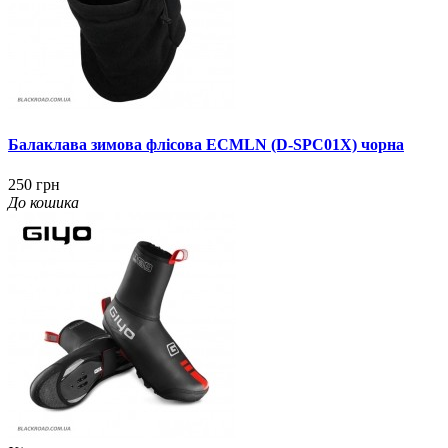
Балаклава зимова флісова ECMLN (D-SPC01X) чорна
250 грн
До кошика