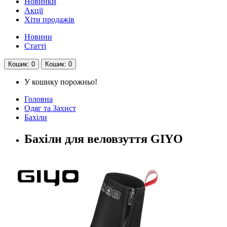
Новинки
Акції
Хіти продажів
Новини
Статті
Кошик
: 0
Кошик
: 0
У кошику порожньо!
Головна
Одяг та Захист
Бахіли
Бахіли для веловзуття GIYO