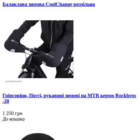
Балаклава зимова CoolChange роздільна
Гріпсовіци, Поггі, рукавиці зимові на MTB кермо Rockbros
-20
1 250 грн
До кошика