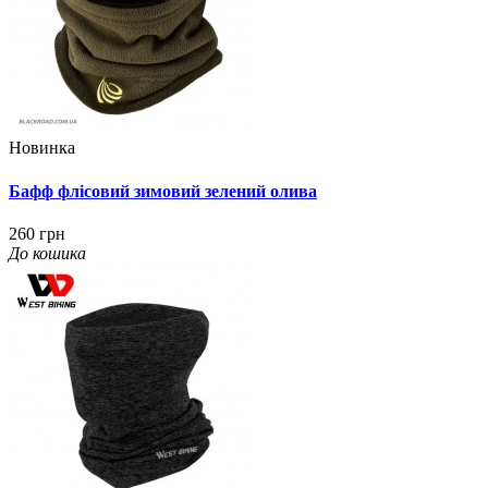
Новинка
Бафф флісовий зимовий зелений олива
260 грн
До кошика