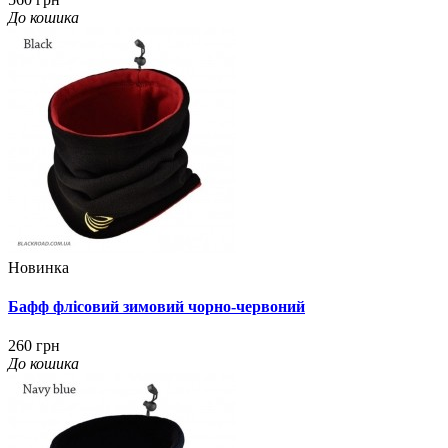
До кошика
Новинка
Бафф флісовий зимовий чорно-червоний
260 грн
До кошика