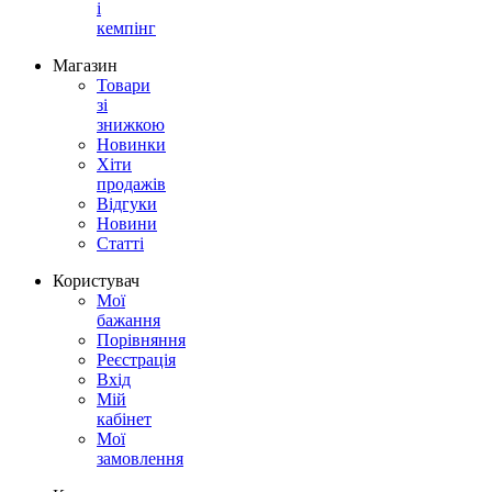
і
кемпінг
Магазин
Товари
зі
знижкою
Новинки
Хіти
продажів
Відгуки
Новини
Статті
Користувач
Мої
бажання
Порівняння
Реєстрація
Вхід
Мій
кабінет
Мої
замовлення