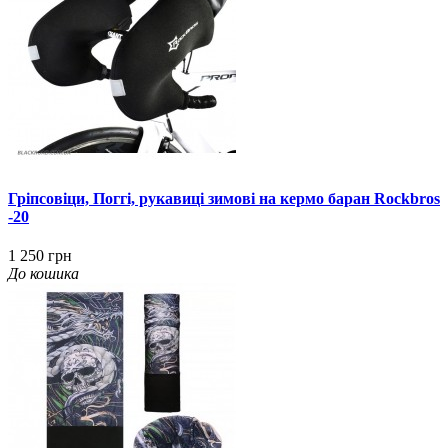
Гріпсовіци, Поггі, рукавиці зимові на кермо баран Rockbros
-20
1 250 грн
До кошика