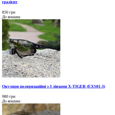
градієнт
850 грн
До кошика
Окуляри поляризаційні з 3 лінзами X-TIGER (EXS01-3)
980 грн
До кошика