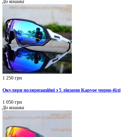
До кошика
1 250 грн
Окуляри поляризаційні з 5 лінзами Kapvoe чорно-білі
1 050 грн
До кошика