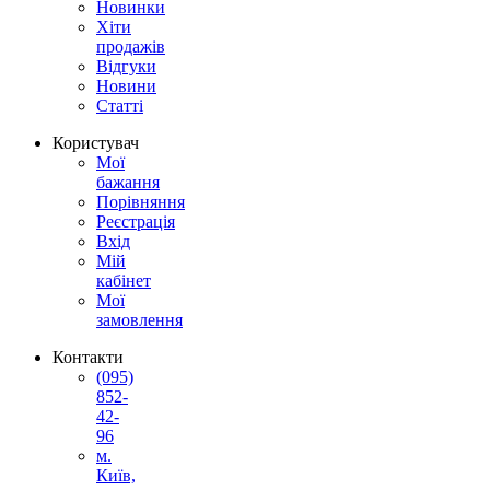
Новинки
Хіти
продажів
Відгуки
Новини
Статті
Користувач
Мої
бажання
Порівняння
Реєстрація
Вхід
Мій
кабінет
Мої
замовлення
Контакти
(095)
852-
42-
96
м.
Київ,