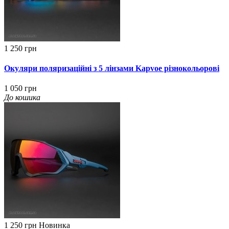
1 250 грн
Окуляри поляризаційні з 5 лінзами Kapvoe різнокольорові
1 050 грн
До кошика
1 250 грн
Новинка