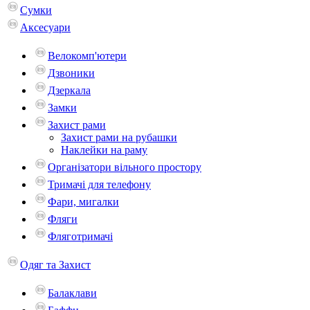
Сумки
Аксесуари
Велокомп'ютери
Дзвоники
Дзеркала
Замки
Захист рами
Захист рами на рубашки
Наклейки на раму
Організатори вільного простору
Тримачі для телефону
Фари, мигалки
Фляги
Фляготримачі
Одяг та Захист
Балаклави