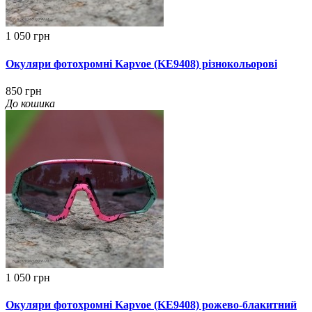
1 050 грн
Окуляри фотохромні Kapvoe (KE9408) різнокольорові
850 грн
До кошика
1 050 грн
Окуляри фотохромні Kapvoe (KE9408) рожево-блакитний