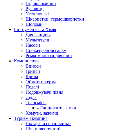
Підшоломники
Рукавиці
Утеплювачі
Шкарпетки, термошкарпетки
Шоломи
Інструменти та Хімія
Для ланцюга
Мультитули
Насоси
Прокачування гальм
Ремкомплекти для шин
Компоненти
Виноси
Грипси
Крила
Обмотки керма
Педалі
Подовжувачі півня
Сідла
Трансмісія
- Ланцюги та замки
Хомути, зажими
Туризм і кемпінг
Ліхтарі та світильники
Пічки щепочниці