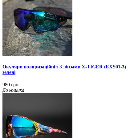
Окуляри поляризаційні з 3 лінзами X-TIGER (EXS01-3)
зелені
980 грн
До кошика