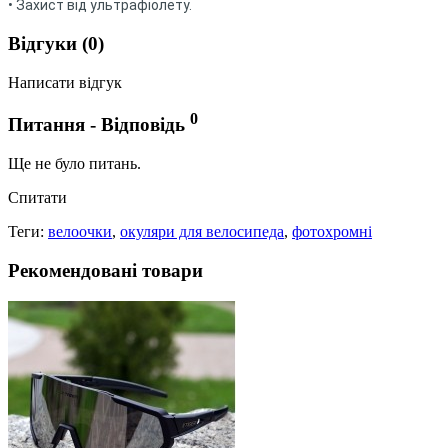
• Захист від ультрафіолету.
Відгуки (0)
Написати відгук
0
Питання - Відповідь
Ще не було питань.
Спитати
Теги:
велоочки
,
окуляри для велосипеда
,
фотохромні
Рекомендовані товари