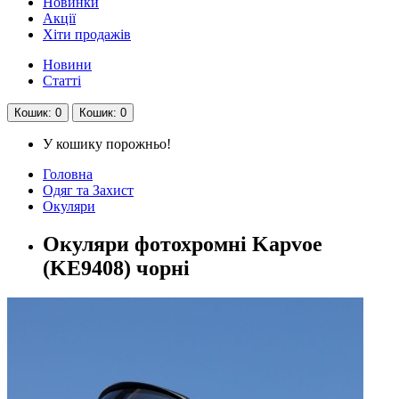
Новинки
Акції
Хіти продажів
Новини
Статті
Кошик
: 0
Кошик
: 0
У кошику порожньо!
Головна
Одяг та Захист
Окуляри
Окуляри фотохромні Kapvoe
(KE9408) чорні