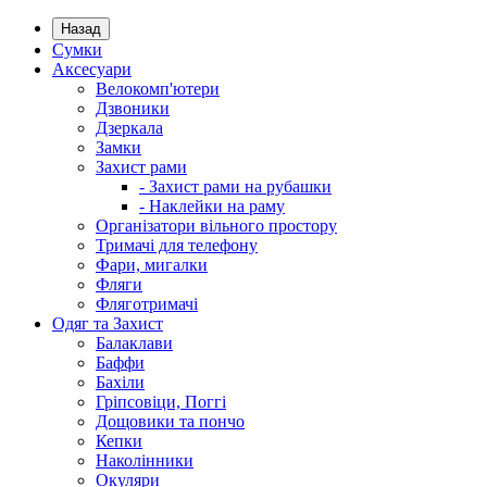
Назад
Сумки
Аксесуари
Велокомп'ютери
Дзвоники
Дзеркала
Замки
Захист рами
- Захист рами на рубашки
- Наклейки на раму
Організатори вільного простору
Тримачі для телефону
Фари, мигалки
Фляги
Фляготримачі
Одяг та Захист
Балаклави
Баффи
Бахіли
Гріпсовіци, Поггі
Дощовики та пончо
Кепки
Наколінники
Окуляри