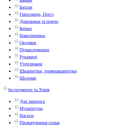
Баффи
Бахіли
Гріпсовіци, Поггі
Дощовики та пончо
Кепки
Наколінники
Окуляри
Підшоломники
Рукавиці
Утеплювачі
Шкарпетки, термошкарпетки
Шоломи
Інструменти та Хімія
Для ланцюга
Мультитули
Насоси
Прокачування гальм