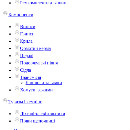
Ремкомплекти для шин
Компоненти
Виноси
Грипси
Крила
Обмотки керма
Педалі
Подовжувачі півня
Сідла
Трансмісія
Ланцюги та замки
Хомути, зажими
Туризм і кемпінг
Ліхтарі та світильники
Пічки щепочниці