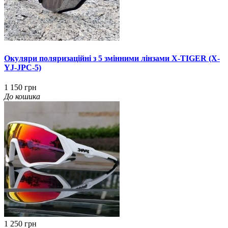
Окуляри поляризаційні з 5 змінними лінзами X-TIGER (X-
YJ-JPC-5)
1 150 грн
До кошика
1 250 грн